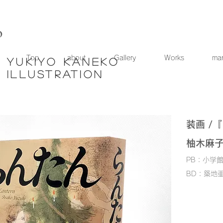
o
Top
about
Gallery
Works
ma
yukiyo
kaneko
illustration
​装画 /
柚木麻
PB：小学
BD：築地亜希