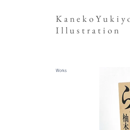
KanekoYukiy
Illustration
Works