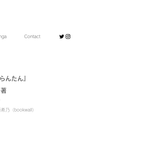
nga
Contact
『らんたん
』
子著
館
乃（bookwall）